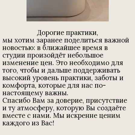
студии произойдёт небольшое
изменение цен. Это необходимо для
того, чтобы и дальше поддерживать
высокий уровень практики, заботы и
комфорта, которые для нас по-
настоящему важны.
Спасибо Вам за доверие, присутствие
и ту атмосферу, которую Вы создаёте
вместе с нами. Мы искренне ценим
каждого из Вас!
Разовое посещение группового занятия
2 000 рублей
Welcome Card
Для тех, кто в студии в первый раз:
3 000 рублей
3 ознакомительных групповых занятия
Действует 14 календарных дней с
момента активации
Абонемент на 5 групповых занятий
9 500 рублей
Действует 21 календарный день с
момента активации
Абонемент на 10 групповых занятий
16 500 рублей
Действует 50 календарных дней с
момента активации